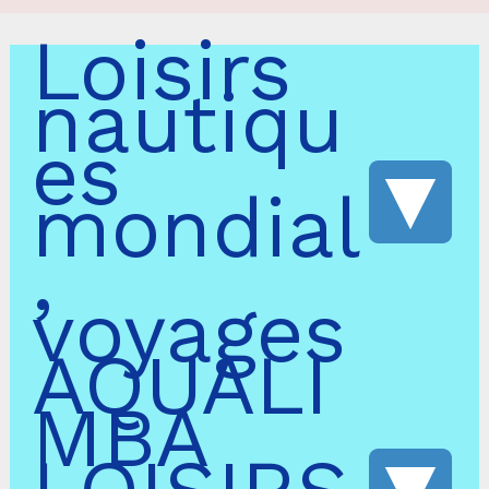
Loisirs
nautiqu
es
mondial
,
voyages
AQUALI
MBA