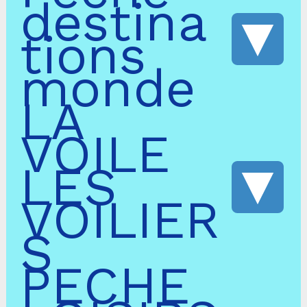
destina
tions
monde
LA
VOILE
LES
VOILIER
S
PECHE