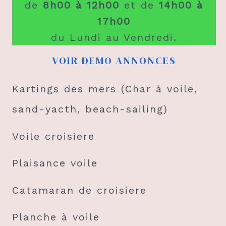
de
8h00 à 12h00
et de
14h00 à
17h00
du Lundi au Vendredi.
VOIR DEMO ANNONCES
Kartings des mers (Char à voile,
sand-yacth, beach-sailing)
Voile croisiere
Plaisance voile
Catamaran de croisiere
Planche à voile