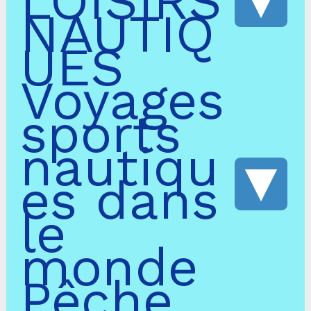
LOISIRS
NAUTIQ
UES
Voyages
sports
nautiqu
es dans
le
monde
Pêche