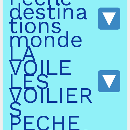
destina
tions
monde
LA
VOILE
LES
VOILIER
S
PECHE