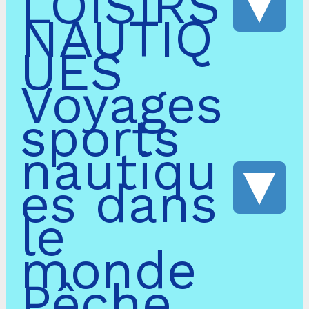
LOISIRS
NAUTIQ
UES
Voyages
sports
nautiqu
es dans
le
monde
Pêche