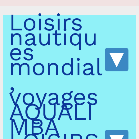
Loisirs
nautiqu
es
mondial
,
voyages
AQUALI
MBA