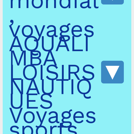
mondial
,
voyages
AQUALI
MBA
LOISIRS
NAUTIQ
UES
Voyages
sports