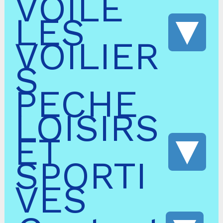
VOILE
LES
VOILIER
S
PECHE
LOISIRS
ET
SPORTI
VES