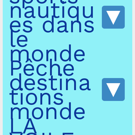
nautiqu
es dans
le
monde
Pêche
destina
tions
monde
LA