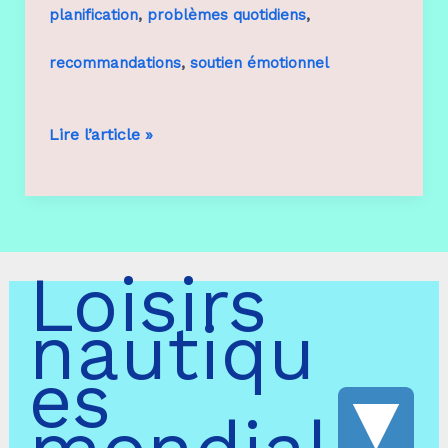
,
,
planification
problèmes quotidiens
,
recommandations
soutien émotionnel
ChatGPT
Lire l’article »
en
10
Loisirs
exemples
nautiqu
es