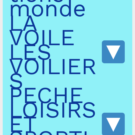
monde
LA
VOILE
LES
VOILIER
S
PECHE
LOISIRS
ET