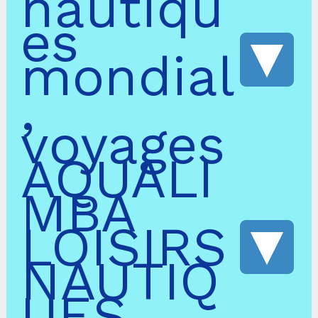
nautiqu
es
mondial
,
voyages
AQUALI
MBA
LOISIRS
NAUTIQ
UES