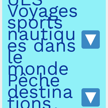
Voyages
sports
nautiqu
es dans
le
monde
Pêche
destina
tions