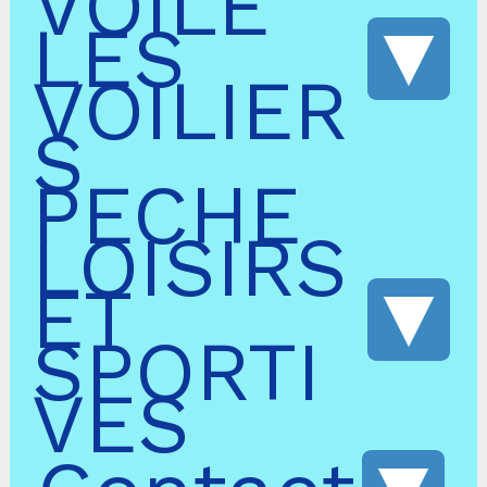
VOILE
LES
VOILIER
S
PECHE
LOISIRS
ET
SPORTI
VES