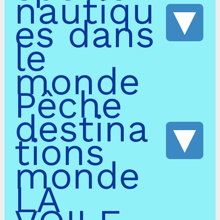
nautiqu
es dans
le
monde
Pêche
destina
tions
monde
LA