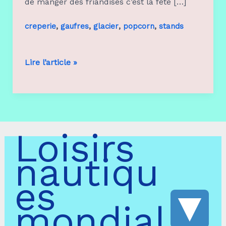
de manger des friandises c’est la fête […]
,
,
,
,
creperie
gaufres
glacier
popcorn
stands
Stand
Lire l’article »
popcorn
Loisirs
nautiqu
es
mondial