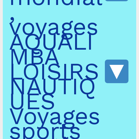
,
voyages
AQUALI
MBA
LOISIRS
NAUTIQ
UES
Voyages
sports