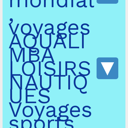
,
en
voyages
franchise
AQUALI
ou
MBA
libre
LOISIRS
zone
NAUTIQ
commerciale
UES
Aqualimba.
Voyages
sports