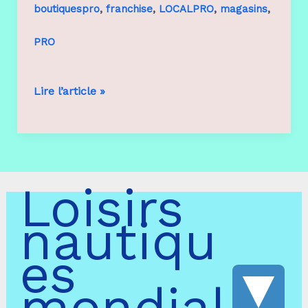
,
,
,
,
boutiquespro
franchise
LOCALPRO
magasins
PRO
Salle,
Lire l’article »
local
a
Loisirs
louer,
nautiqu
Parc
es
loisirs
mondial
virtuel