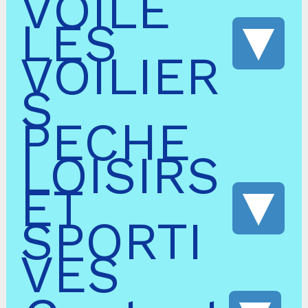
VOILE
LES
VOILIER
S
PECHE
LOISIRS
ET
SPORTI
VES