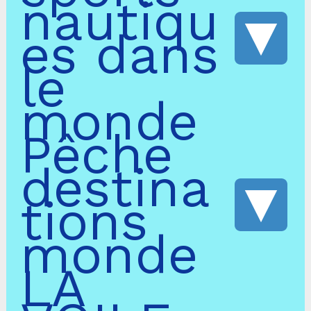
nautiqu
es dans
le
monde
Pêche
destina
tions
monde
LA