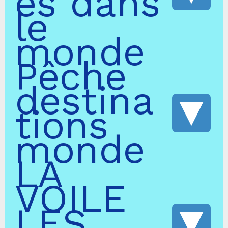
es dans
le
monde
Pêche
destina
tions
monde
LA
VOILE
LES