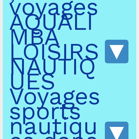
voyages
AQUALI
MBA
LOISIRS
NAUTIQ
UES
Voyages
sports
nautiqu