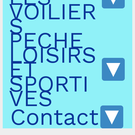
VOILIER
S
PECHE
LOISIRS
ET
SPORTI
VES
Contact