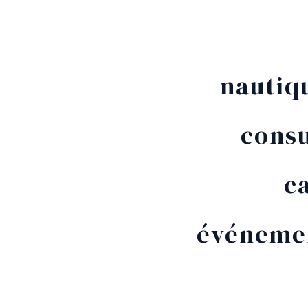
nautiq
consu
c
événemen