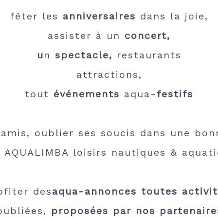
fêter les
anniversaires
dans la joie,
assister à un
concert,
u
n
spectacle,
restaurants
attractions,
tout
événements
aqua-
festifs
e amis, oublier ses soucis dans une bo
 AQUALIMBA loisirs nautiques & aquat
ofiter des
aqua-annonces toutes activi
publiées,
proposées par nos partenaire