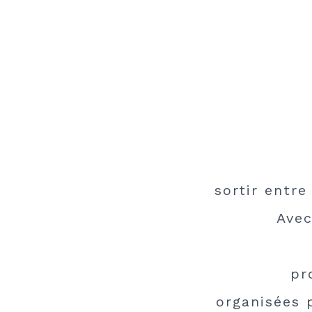
sortir entr
Avec
pr
organisées 