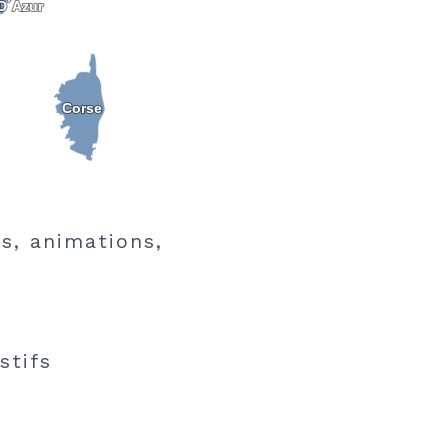
D´Azur
D´Azur
Corse
Corse
s, animations,
stifs