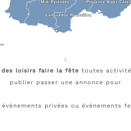
Midi-Pyrénées
Midi-Pyrénées
Provence-Alpes-Côte-
Provence-Alpes-Côte-
Languedoc-Roussillon
Languedoc-Roussillon
com
:
des loisirs faire la fête
toutes activité
publier passer une annonce pour
évènements privées ou événements fe