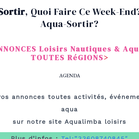
Sortir
, Quoi Faire Ce Week-End
Aqua-Sortir?
NNONCES Loisirs Nautiques & Aqu
TOUTES RéGIONS
>
AGENDA
vos annonces toutes activités, événem
aqua
sur notre site Aqualimba loisirs
Plus d’infos :
Tel:”33608740845″