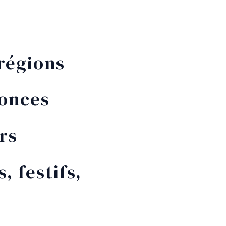
régions
nonces
rs
 festifs,