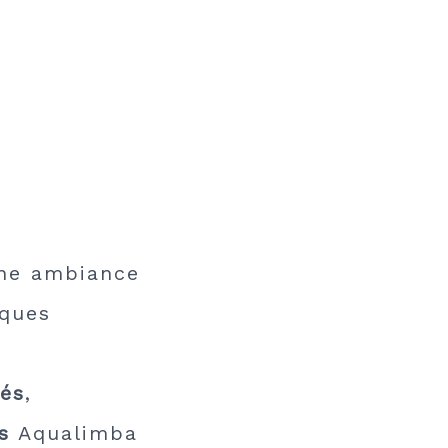
nne ambiance
iques
tés
,
s
Aqualimba