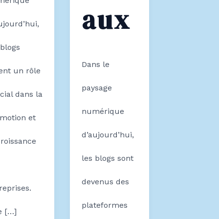
mérique
aux
ujourd’hui,
 blogs
Dans le
ent un rôle
paysage
cial dans la
numérique
motion et
d’aujourd’hui,
croissance
les blogs sont
devenus des
reprises.
plateformes
 […]