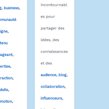
incontournabl
,
,
g
business
es pour
mmunauté
partager des
,
ligne
idées, des
tenu
connaissances
,
ageant
et des
,
ertise
,
,
audience
blog
,
eraction
,
collaboration
,
duits
,
influenceurs
,
motion