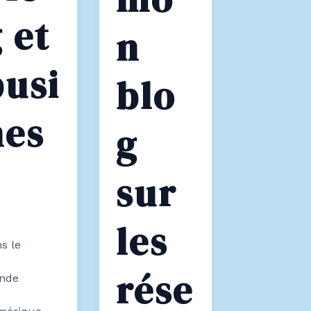
 et
n
busi
blo
nes
g
sur
les
s le
rése
nde