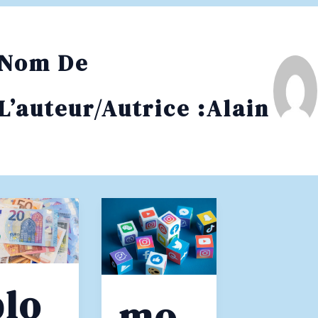
Nom De
L’auteur/autrice :Alain
blo
mo