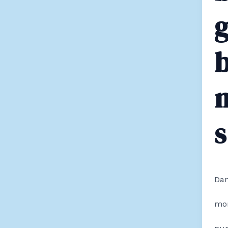
g
s
Dan
mo