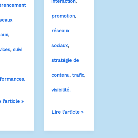
,
interaction
érencement
,
promotion
seaux
réseaux
,
iaux
,
sociaux
,
vices
suivi
stratégie de
,
,
contenu
trafic
formances.
visibilité.
g
 l’article »
Mon
Lire l’article »
blog
iness