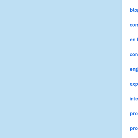
blo
co
en 
con
eng
exp
int
pro
pro