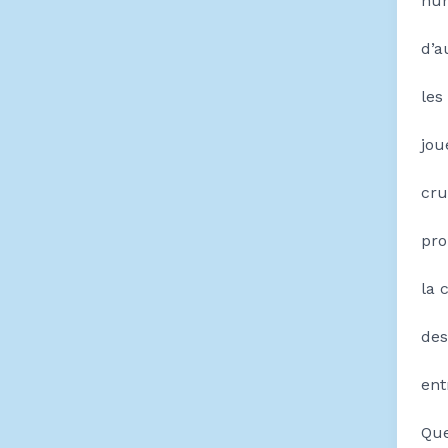
nu
d’a
les
jou
cru
pro
la 
des
ent
Que