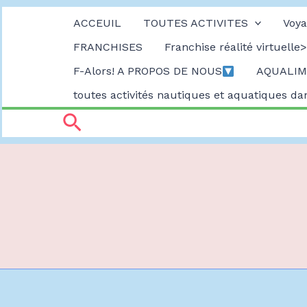
Aller
ACCEUIL
TOUTES ACTIVITES
Voya
FRANCHISES
Franchise réalité virtuelle>
au
F-Alors! A PROPOS DE NOUS
AQUALIMB
contenu
toutes activités nautiques et aquatiques d
Rechercher