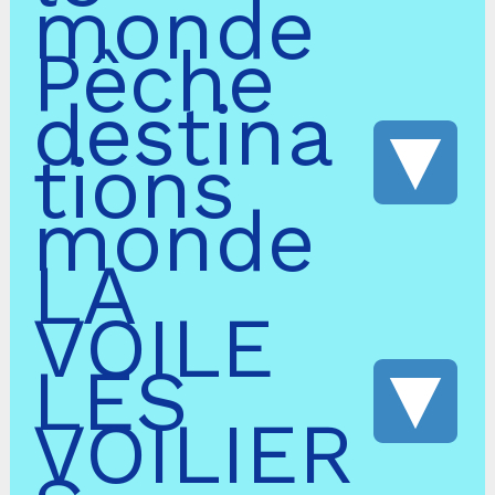
monde
Pêche
destina
tions
monde
LA
VOILE
LES
VOILIER