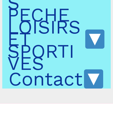
S
PECHE
LOISIRS
ET
SPORTI
VES
Contact