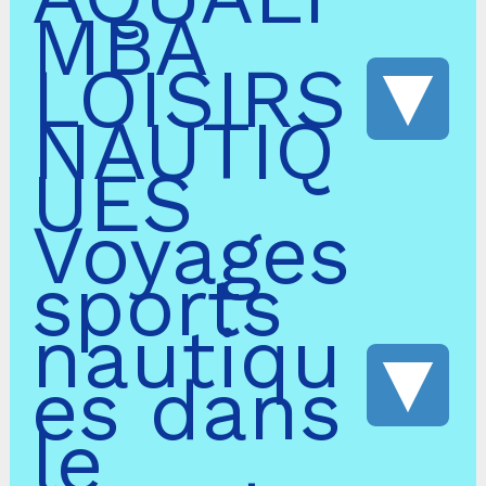
MBA
LOISIRS
NAUTIQ
UES
Voyages
sports
nautiqu
es dans
le