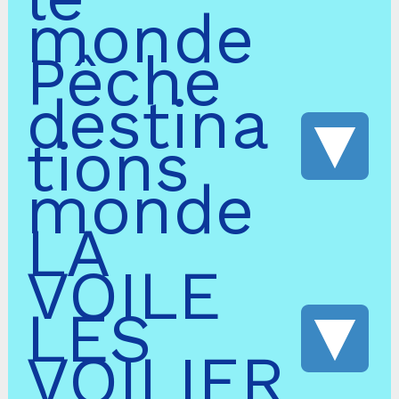
monde
Pêche
destina
tions
monde
LA
VOILE
LES
VOILIER