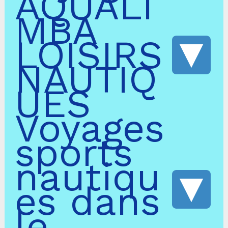
AQUALI
MBA
LOISIRS
NAUTIQ
UES
Voyages
sports
nautiqu
es dans
le