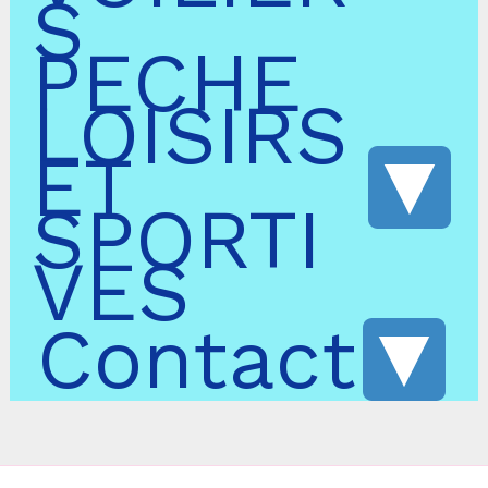
S
PECHE
LOISIRS
ET
SPORTI
VES
Contact