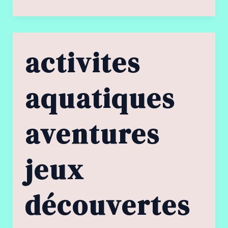
aquatiques
monde
activites
&
FRANCE
aquatiques
aventures
jeux
découvertes