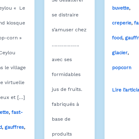
eylou « Le
,
buvette
se distraire
nd kiosque
,
creperie
fa
s’amuser chez
op-corn »
,
food
gauff
……………….
Ceylou
,
glacier
avec ses
s le village
popcorn
formidables
e virtuelle
jus de fruits.
STAND
Lire l’articl
jeux et […]
fabriqués à
FAST
,
ette
fast-
base de
FOOD
,
,
d
gauffres
produits