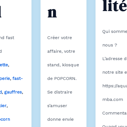
lit
d
n
Qui somme
nd fast
Créer votre
nous ?
d
affaire, votre
L’adresse 
,
stand, kiosque
ette
notre site e
,
de POPCORN.
perie
fast-
https://aqua
,
,
Se distraire
d
gauffres
mba.com
,
s’amuser
cier
Commentai
donne envie
corn
Quand vou