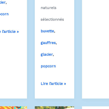
,
cier
naturels
corn
sélectionnés
,
AND
buvette
 l’article »
,
PCORN
gauffres
,
glacier
popcorn
Stand
Lire l’article »
buvette
village