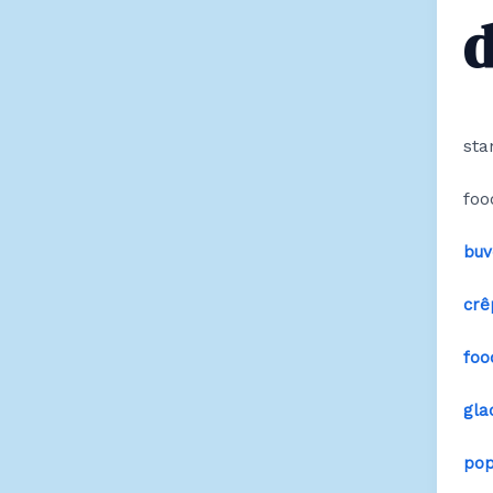
sta
foo
buv
crê
foo
gla
pop