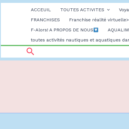
Aller
ACCEUIL
TOUTES ACTIVITES
Voya
FRANCHISES
Franchise réalité virtuelle>
au
F-Alors! A PROPOS DE NOUS
AQUALIMB
contenu
toutes activités nautiques et aquatiques d
Rechercher