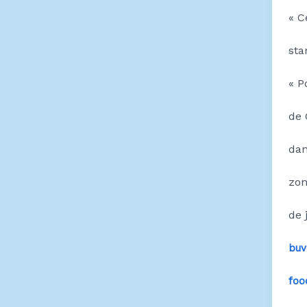
« C
sta
« P
de 
dan
zon
de 
buv
foo