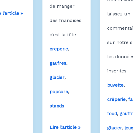
de manger
nd
 l’article »
laissez un
des friandises
t
commentai
c’est la fête
d
sur notre si
,
creperie
les donnée
,
gaufres
inscrites
,
glacier
,
buvette
,
popcorn
,
crêperie
fa
stands
,
food
gauff
Stand
Lire l’article »
,
glacier
jeu