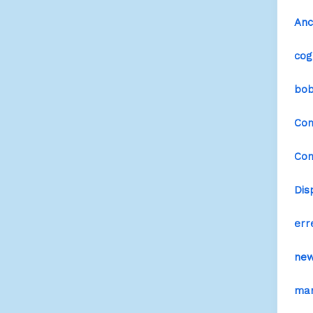
Anc
cogn
bob
Com
Con
Disp
err
ne
man