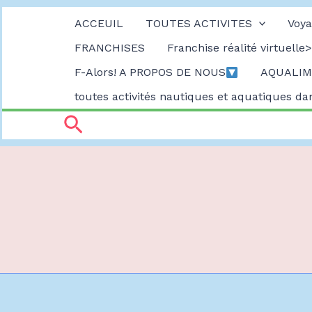
Aller
ACCEUIL
TOUTES ACTIVITES
Voya
FRANCHISES
Franchise réalité virtuelle>
au
F-Alors! A PROPOS DE NOUS
AQUALIMB
contenu
toutes activités nautiques et aquatiques d
Rechercher