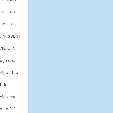
GNITIFS
I VOUS
URRISSENT
VIE. … A
sage des
ipulateur
et des
ipulés) !
is de […]