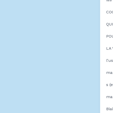
CO
QU
PO
LA 
l’u
man
s (
man
Bia