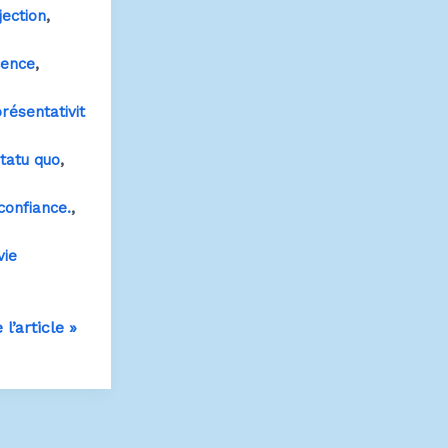
,
jection
,
ence
résentativit
,
tatu quo
,
confiance.
vie
 l’article »
s
nitifs…