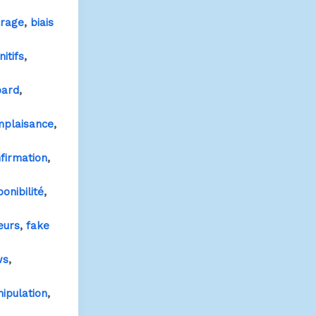
,
rage
biais
,
itifs
,
ard
,
plaisance
,
firmation
,
onibilité
,
eurs
fake
,
ws
,
ipulation